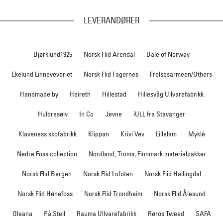
LEVERANDØRER
Bjørklund1925
Norsk Flid Arendal
Dale of Norway
Ekelund Linneveveriet
Norsk Flid Fagernes
Frelsesarmeen/Others
Handmade by
Heireth
Hillestad
Hillesvåg Ullvarefabrikk
Huldresølv
In Co
Jevne
iULL fra Stavanger
Klaveness skofabrikk
Klippan
Krivi Vev
Lillelam
Myklé
Nedre Foss collection
Nordland, Troms, Finnmark materialpakker
Norsk Flid Bergen
Norsk Flid Lofoten
Norsk Flid Hallingdal
Norsk Flid Hønefoss
Norsk Flid Trondheim
Norsk Flid Ålesund
Oleana
På Stell
Rauma Ullvarefabrikk
Røros Tweed
SAFA