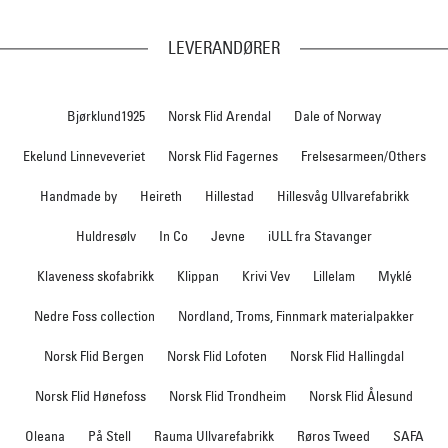
LEVERANDØRER
Bjørklund1925
Norsk Flid Arendal
Dale of Norway
Ekelund Linneveveriet
Norsk Flid Fagernes
Frelsesarmeen/Others
Handmade by
Heireth
Hillestad
Hillesvåg Ullvarefabrikk
Huldresølv
In Co
Jevne
iULL fra Stavanger
Klaveness skofabrikk
Klippan
Krivi Vev
Lillelam
Myklé
Nedre Foss collection
Nordland, Troms, Finnmark materialpakker
Norsk Flid Bergen
Norsk Flid Lofoten
Norsk Flid Hallingdal
Norsk Flid Hønefoss
Norsk Flid Trondheim
Norsk Flid Ålesund
Oleana
På Stell
Rauma Ullvarefabrikk
Røros Tweed
SAFA