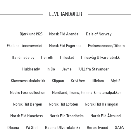
LEVERANDØRER
Bjørklund1925
Norsk Flid Arendal
Dale of Norway
Ekelund Linneveveriet
Norsk Flid Fagernes
Frelsesarmeen/Others
Handmade by
Heireth
Hillestad
Hillesvåg Ullvarefabrikk
Huldresølv
In Co
Jevne
iULL fra Stavanger
Klaveness skofabrikk
Klippan
Krivi Vev
Lillelam
Myklé
Nedre Foss collection
Nordland, Troms, Finnmark materialpakker
Norsk Flid Bergen
Norsk Flid Lofoten
Norsk Flid Hallingdal
Norsk Flid Hønefoss
Norsk Flid Trondheim
Norsk Flid Ålesund
Oleana
På Stell
Rauma Ullvarefabrikk
Røros Tweed
SAFA