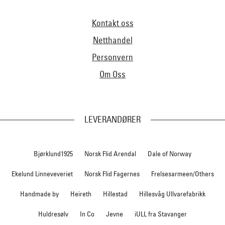
Kontakt oss
Netthandel
Personvern
Om Oss
LEVERANDØRER
Bjørklund1925
Norsk Flid Arendal
Dale of Norway
Ekelund Linneveveriet
Norsk Flid Fagernes
Frelsesarmeen/Others
Handmade by
Heireth
Hillestad
Hillesvåg Ullvarefabrikk
Huldresølv
In Co
Jevne
iULL fra Stavanger