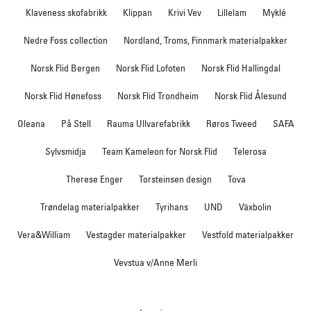
Klaveness skofabrikk
Klippan
Krivi Vev
Lillelam
Myklé
Nedre Foss collection
Nordland, Troms, Finnmark materialpakker
Norsk Flid Bergen
Norsk Flid Lofoten
Norsk Flid Hallingdal
Norsk Flid Hønefoss
Norsk Flid Trondheim
Norsk Flid Ålesund
Oleana
På Stell
Rauma Ullvarefabrikk
Røros Tweed
SAFA
Sylvsmidja
Team Kameleon for Norsk Flid
Telerosa
Therese Enger
Torsteinsen design
Tova
Trøndelag materialpakker
Tyrihans
UND
Växbolin
Vera&William
Vestagder materialpakker
Vestfold materialpakker
Vevstua v/Anne Merli