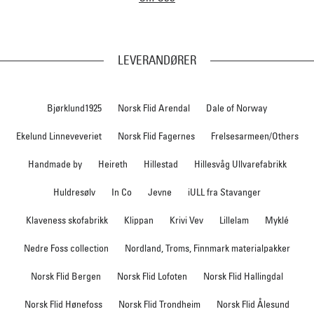
LEVERANDØRER
Bjørklund1925
Norsk Flid Arendal
Dale of Norway
Ekelund Linneveveriet
Norsk Flid Fagernes
Frelsesarmeen/Others
Handmade by
Heireth
Hillestad
Hillesvåg Ullvarefabrikk
Huldresølv
In Co
Jevne
iULL fra Stavanger
Klaveness skofabrikk
Klippan
Krivi Vev
Lillelam
Myklé
Nedre Foss collection
Nordland, Troms, Finnmark materialpakker
Norsk Flid Bergen
Norsk Flid Lofoten
Norsk Flid Hallingdal
Norsk Flid Hønefoss
Norsk Flid Trondheim
Norsk Flid Ålesund