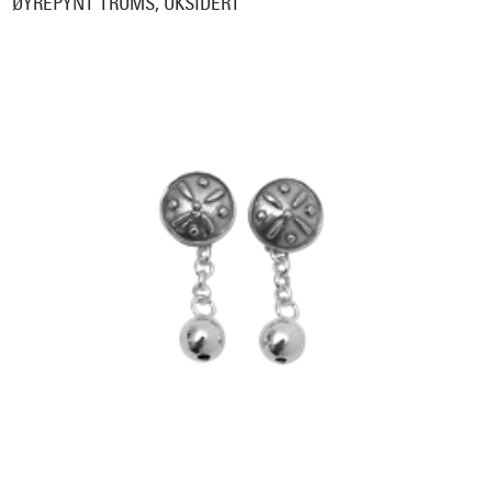
ØYREPYNT TROMS, OKSIDERT