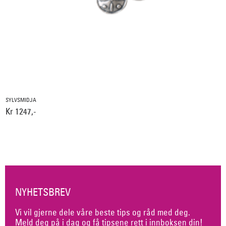
SYLVSMIDJA
Kr 1247,-
NYHETSBREV
Vi vil gjerne dele våre beste tips og råd med deg.
Meld deg på i dag og få tipsene rett i innboksen din!