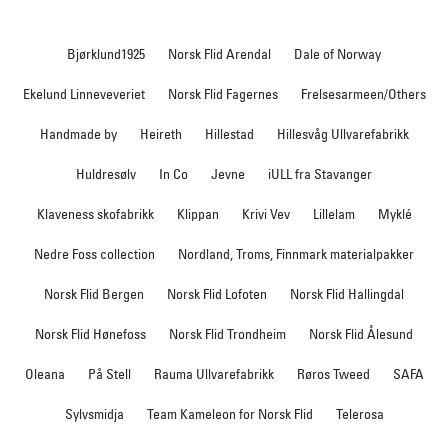
Bjørklund1925
Norsk Flid Arendal
Dale of Norway
Ekelund Linneveveriet
Norsk Flid Fagernes
Frelsesarmeen/Others
Handmade by
Heireth
Hillestad
Hillesvåg Ullvarefabrikk
Huldresølv
In Co
Jevne
iULL fra Stavanger
Klaveness skofabrikk
Klippan
Krivi Vev
Lillelam
Myklé
Nedre Foss collection
Nordland, Troms, Finnmark materialpakker
Norsk Flid Bergen
Norsk Flid Lofoten
Norsk Flid Hallingdal
Norsk Flid Hønefoss
Norsk Flid Trondheim
Norsk Flid Ålesund
Oleana
På Stell
Rauma Ullvarefabrikk
Røros Tweed
SAFA
Sylvsmidja
Team Kameleon for Norsk Flid
Telerosa