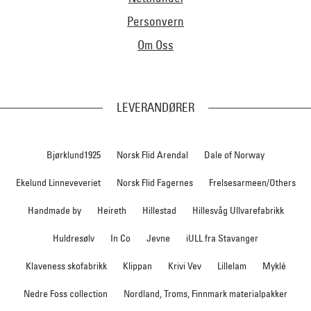
Personvern
Om Oss
LEVERANDØRER
Bjørklund1925
Norsk Flid Arendal
Dale of Norway
Ekelund Linneveveriet
Norsk Flid Fagernes
Frelsesarmeen/Others
Handmade by
Heireth
Hillestad
Hillesvåg Ullvarefabrikk
Huldresølv
In Co
Jevne
iULL fra Stavanger
Klaveness skofabrikk
Klippan
Krivi Vev
Lillelam
Myklé
Nedre Foss collection
Nordland, Troms, Finnmark materialpakker