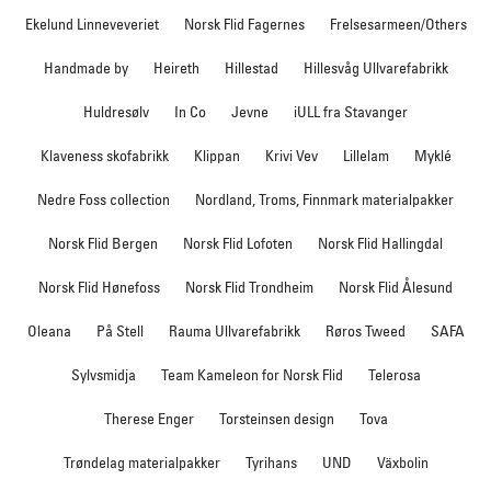
Ekelund Linneveveriet
Norsk Flid Fagernes
Frelsesarmeen/Others
Handmade by
Heireth
Hillestad
Hillesvåg Ullvarefabrikk
Huldresølv
In Co
Jevne
iULL fra Stavanger
Klaveness skofabrikk
Klippan
Krivi Vev
Lillelam
Myklé
Nedre Foss collection
Nordland, Troms, Finnmark materialpakker
Norsk Flid Bergen
Norsk Flid Lofoten
Norsk Flid Hallingdal
Norsk Flid Hønefoss
Norsk Flid Trondheim
Norsk Flid Ålesund
Oleana
På Stell
Rauma Ullvarefabrikk
Røros Tweed
SAFA
Sylvsmidja
Team Kameleon for Norsk Flid
Telerosa
Therese Enger
Torsteinsen design
Tova
Trøndelag materialpakker
Tyrihans
UND
Växbolin