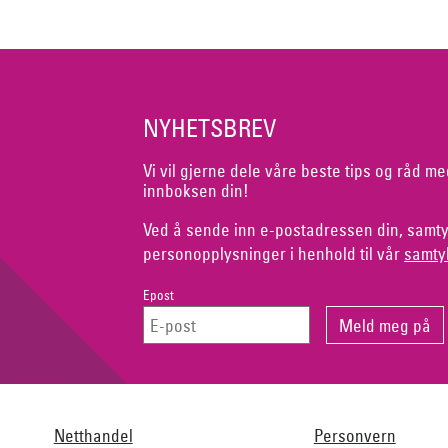
NYHETSBREV
Vi vil gjerne dele våre beste tips og råd me
innboksen din!
Ved å sende inn e-postadressen din, samty
personopplysninger i henhold til vår
samty
Epost
Netthandel
Personvern