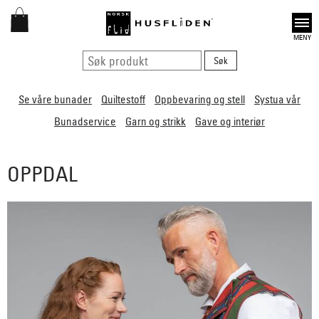
Open
Se våre bunader
Quiltestoff
Oppbevaring og stell
Systua vår
Bunadservice
Garn og strikk
Gave og interiør
OPPDAL