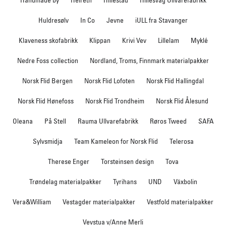
Handmade by
Heireth
Hillestad
Hillesvåg Ullvarefabrikk
Huldresølv
In Co
Jevne
iULL fra Stavanger
Klaveness skofabrikk
Klippan
Krivi Vev
Lillelam
Myklé
Nedre Foss collection
Nordland, Troms, Finnmark materialpakker
Norsk Flid Bergen
Norsk Flid Lofoten
Norsk Flid Hallingdal
Norsk Flid Hønefoss
Norsk Flid Trondheim
Norsk Flid Ålesund
Oleana
På Stell
Rauma Ullvarefabrikk
Røros Tweed
SAFA
Sylvsmidja
Team Kameleon for Norsk Flid
Telerosa
Therese Enger
Torsteinsen design
Tova
Trøndelag materialpakker
Tyrihans
UND
Växbolin
Vera&William
Vestagder materialpakker
Vestfold materialpakker
Vevstua v/Anne Merli