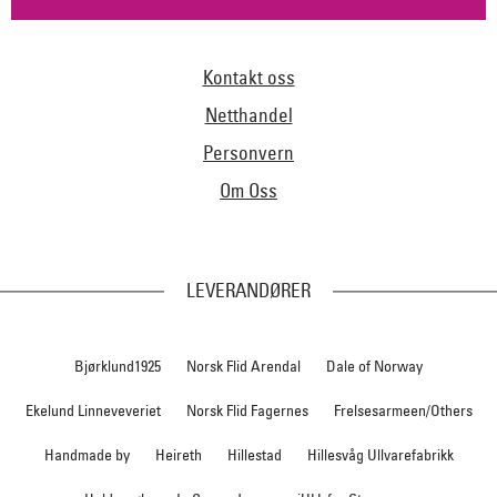
Kontakt oss
Netthandel
Personvern
Om Oss
LEVERANDØRER
Bjørklund1925
Norsk Flid Arendal
Dale of Norway
Ekelund Linneveveriet
Norsk Flid Fagernes
Frelsesarmeen/Others
Handmade by
Heireth
Hillestad
Hillesvåg Ullvarefabrikk