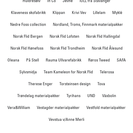
Huldresølv
In Co
Jevne
iULL fra Stavanger
Klaveness skofabrikk
Klippan
Krivi Vev
Lillelam
Myklé
Nedre Foss collection
Nordland, Troms, Finnmark materialpakker
Norsk Flid Bergen
Norsk Flid Lofoten
Norsk Flid Hallingdal
Norsk Flid Hønefoss
Norsk Flid Trondheim
Norsk Flid Ålesund
Oleana
På Stell
Rauma Ullvarefabrikk
Røros Tweed
SAFA
Sylvsmidja
Team Kameleon for Norsk Flid
Telerosa
Therese Enger
Torsteinsen design
Tova
Trøndelag materialpakker
Tyrihans
UND
Växbolin
Vera&William
Vestagder materialpakker
Vestfold materialpakker
Vevstua v/Anne Merli