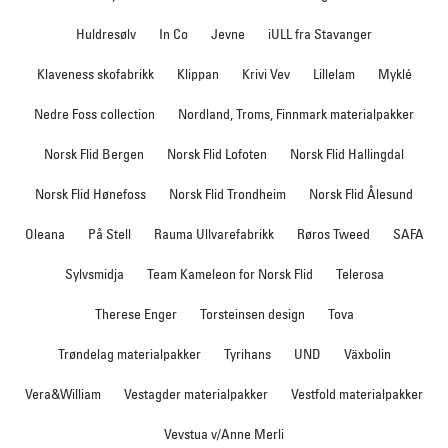
Huldresølv
In Co
Jevne
iULL fra Stavanger
Klaveness skofabrikk
Klippan
Krivi Vev
Lillelam
Myklé
Nedre Foss collection
Nordland, Troms, Finnmark materialpakker
Norsk Flid Bergen
Norsk Flid Lofoten
Norsk Flid Hallingdal
Norsk Flid Hønefoss
Norsk Flid Trondheim
Norsk Flid Ålesund
Oleana
På Stell
Rauma Ullvarefabrikk
Røros Tweed
SAFA
Sylvsmidja
Team Kameleon for Norsk Flid
Telerosa
Therese Enger
Torsteinsen design
Tova
Trøndelag materialpakker
Tyrihans
UND
Växbolin
Vera&William
Vestagder materialpakker
Vestfold materialpakker
Vevstua v/Anne Merli