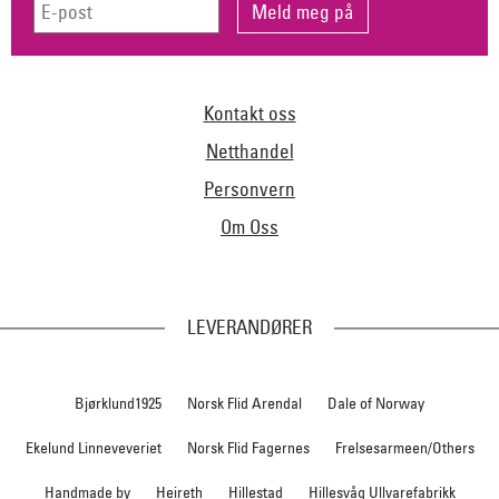
Kontakt oss
Netthandel
Personvern
Om Oss
LEVERANDØRER
Bjørklund1925
Norsk Flid Arendal
Dale of Norway
Ekelund Linneveveriet
Norsk Flid Fagernes
Frelsesarmeen/Others
Handmade by
Heireth
Hillestad
Hillesvåg Ullvarefabrikk