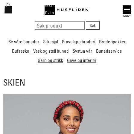
Open
Se våre bunader
Silkesjal
Prøvelapp broderi
Broderipakker
Dufsesko
Vask og stell bunad
Systua vår
Bunadservice
Garn og strikk
Gave og interiør
SKIEN