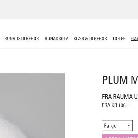
BUNADSTILBEHØR
BUNADSØLV
KLÆR & TILBEHØR
TØFLER
GAR
RDIGSTRIKK
GARN
MØNSTER
KLASSISKE MØNSTRE
STRIKKEPINN
PLUM M
FRA RAUMA U
FRA KR 100,-