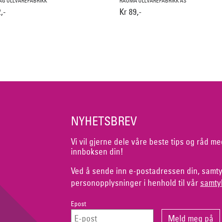
ÅG ULLVAREFABRIKK
RAUMA ULLVAREFABRIKK AS
,-
Kr 89,-
NYHETSBREV
Vi vil gjerne dele våre beste tips og råd me
innboksen din!
Ved å sende inn e-postadressen din, samty
personopplysninger i henhold til vår
samty
Epost