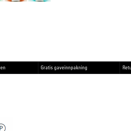
ren
Gratis gaveinnpakning
Retu