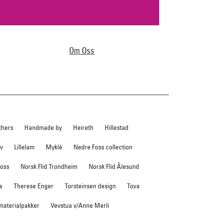
Om Oss
thers
Handmade by
Heireth
Hillestad
ev
Lillelam
Myklé
Nedre Foss collection
foss
Norsk Flid Trondheim
Norsk Flid Ålesund
a
Therese Enger
Torsteinsen design
Tova
 materialpakker
Vevstua v/Anne Merli