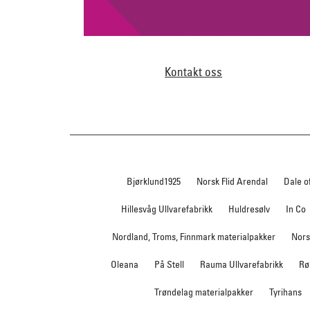
Kontakt oss
Bjørklund1925
Norsk Flid Arendal
Dale o
Hillesvåg Ullvarefabrikk
Huldresølv
In Co
Nordland, Troms, Finnmark materialpakker
Nors
Oleana
På Stell
Rauma Ullvarefabrikk
Rø
Trøndelag materialpakker
Tyrihans