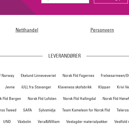
Netthandel
Personvern
LEVERANDØRER
f Norway
Ekelund Linneveveriet
Norsk Flid Fagernes
Frelsesarmeen/O
Jevne
iULL fra Stavanger
Klaveness skofabrikk
Klippan
Krivi V
k Flid Bergen
Norsk Flid Lofoten
Norsk Flid Hallingdal
Norsk Flid Høne
ros Tweed
SAFA
Sylvsmidja
Team Kameleon for Norsk Flid
Teleros
UND
Växbolin
Vera&William
Vestagder materialpakker
Vestfold