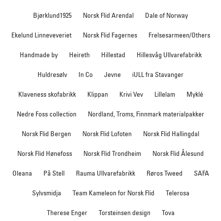
Bjørklund1925
Norsk Flid Arendal
Dale of Norway
Ekelund Linneveveriet
Norsk Flid Fagernes
Frelsesarmeen/Others
Handmade by
Heireth
Hillestad
Hillesvåg Ullvarefabrikk
Huldresølv
In Co
Jevne
iULL fra Stavanger
Klaveness skofabrikk
Klippan
Krivi Vev
Lillelam
Myklé
Nedre Foss collection
Nordland, Troms, Finnmark materialpakker
Norsk Flid Bergen
Norsk Flid Lofoten
Norsk Flid Hallingdal
Norsk Flid Hønefoss
Norsk Flid Trondheim
Norsk Flid Ålesund
Oleana
På Stell
Rauma Ullvarefabrikk
Røros Tweed
SAFA
Sylvsmidja
Team Kameleon for Norsk Flid
Telerosa
Therese Enger
Torsteinsen design
Tova