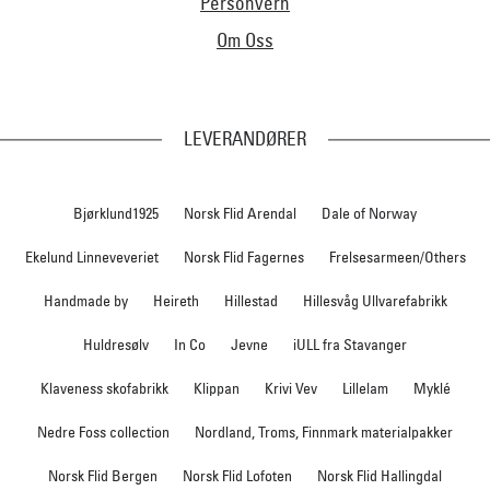
Personvern
Om Oss
LEVERANDØRER
Bjørklund1925
Norsk Flid Arendal
Dale of Norway
Ekelund Linneveveriet
Norsk Flid Fagernes
Frelsesarmeen/Others
Handmade by
Heireth
Hillestad
Hillesvåg Ullvarefabrikk
Huldresølv
In Co
Jevne
iULL fra Stavanger
Klaveness skofabrikk
Klippan
Krivi Vev
Lillelam
Myklé
Nedre Foss collection
Nordland, Troms, Finnmark materialpakker
Norsk Flid Bergen
Norsk Flid Lofoten
Norsk Flid Hallingdal