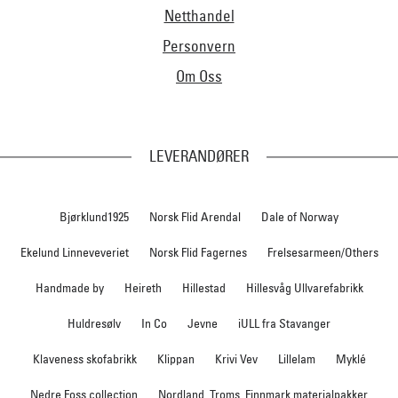
Netthandel
Personvern
Om Oss
LEVERANDØRER
Bjørklund1925
Norsk Flid Arendal
Dale of Norway
Ekelund Linneveveriet
Norsk Flid Fagernes
Frelsesarmeen/Others
Handmade by
Heireth
Hillestad
Hillesvåg Ullvarefabrikk
Huldresølv
In Co
Jevne
iULL fra Stavanger
Klaveness skofabrikk
Klippan
Krivi Vev
Lillelam
Myklé
Nedre Foss collection
Nordland, Troms, Finnmark materialpakker