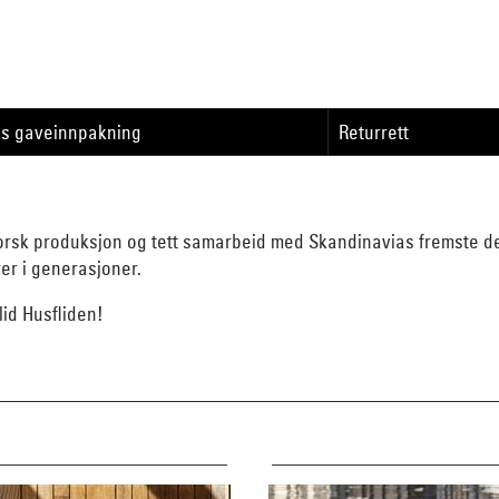
is gaveinnpakning
Returrett
orsk produksjon og tett samarbeid med Skandinavias fremste des
rer i generasjoner.
id Husfliden!