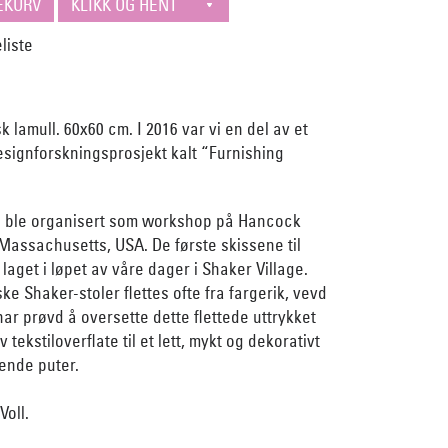
 lamull. 60x60 cm. I 2016 var vi en del av et
esignforskningsprosjekt kalt “Furnishing
n ble organisert som workshop på Hancock
 Massachusetts, USA. De første skissene til
laget i løpet av våre dager i Shaker Village.
ske Shaker-stoler flettes ofte fra fargerik, vevd
har prøvd å oversette dette flettede uttrykket
v tekstiloverflate til et lett, mykt og dekorativt
ende puter.
oll.