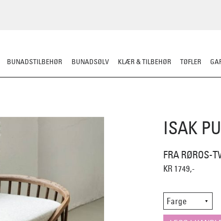
BUNADSTILBEHØR
BUNADSØLV
KLÆR & TILBEHØR
TØFLER
GAR
PLEDD/PUTER
SITTEUNDERLAG
DEKORASJON
ISAK P
FRA RØROS-T
KR 1749,-