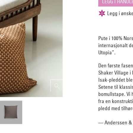
Pute i 100% Norsk
internasjonalt d
Utopia”.
Den første fase
Shaker Village i
Isak-pleddet ble 
Setene til klassi
bomullstape. Vi 
fra en konstrukti
pledd med tilhør
— Anderssen & V