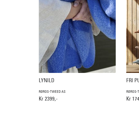
LYNILD
FRI P
RØROS-TWEED AS
RØROS-
Kr 2399,-
Kr 174