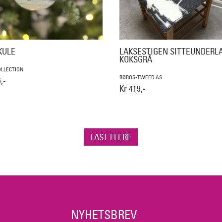
KULE
LAKSESTIGEN SITTEUNDERL
KOKSGRÅ
LLECTION
RØROS-TWEED AS
,-
Kr 419,-
LAST FLERE
NYHETSBREV