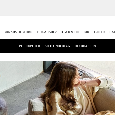
BUNADSTILBEHØR
BUNADSØLV
KLÆR & TILBEHØR
TØFLER
GAR
PLEDD/PUTER
SITTEUNDERLAG
DEKORASJON