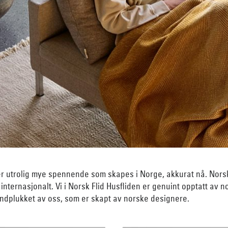
 er utrolig mye spennende som skapes i Norge, akkurat nå. Nors
g internasjonalt. Vi i Norsk Flid Husfliden er genuint opptatt av
håndplukket av oss, som er skapt av norske designere.