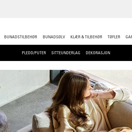
BUNADSTILBEHØR
BUNADSØLV
KLÆR & TILBEHØR
TØFLER
GAR
PLEDD/PUTER
SITTEUNDERLAG
DEKORASJON