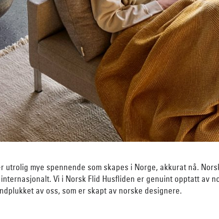
 er utrolig mye spennende som skapes i Norge, akkurat nå. Nors
g internasjonalt. Vi i Norsk Flid Husfliden er genuint opptatt av
håndplukket av oss, som er skapt av norske designere.