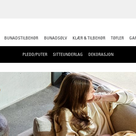
BUNADSTILBEHØR
BUNADSØLV
KLÆR & TILBEHØR
TØFLER
GAR
PLEDD/PUTER
SITTEUNDERLAG
DEKORASJON