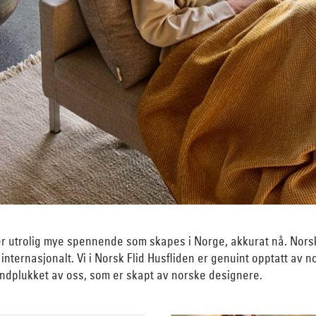
 er utrolig mye spennende som skapes i Norge, akkurat nå. Nors
g internasjonalt. Vi i Norsk Flid Husfliden er genuint opptatt av
håndplukket av oss, som er skapt av norske designere.