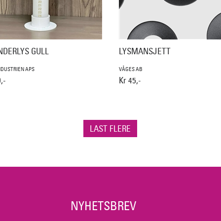
NDERLYS GULL
LYSMANSJETT
DUSTRIEN APS
VÅGES AB
,-
Kr 45,-
LAST FLERE
NYHETSBREV