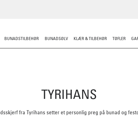
BUNADSTILBEHØR
BUNADSØLV
KLÆR & TILBEHØR
TØFLER
GAR
TYRIHANS
adsskjerf fra Tyrihans setter et personlig preg på bunad og fest