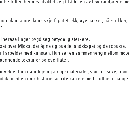
har bedriften hennes utviklet seg til å bli en av leverandørene 
hun blant annet kunstskjerf, putetrekk, øyemasker, hårstrikker,
t.
Therese Enger bygd seg betydelig sterkere.
et over Mjøsa, det åpne og buede landskapet og de robuste, la
nger i arbeidet med kunsten. Hun ser en sammenheng mellom mote,
spennende teksturer og overflater.
or velger hun naturlige og ærlige materialer, som ull, silke, bomu
dukt med en unik historie som de kan eie med stolthet i mange