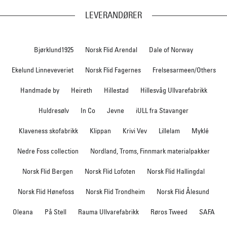
LEVERANDØRER
Bjørklund1925
Norsk Flid Arendal
Dale of Norway
Ekelund Linneveveriet
Norsk Flid Fagernes
Frelsesarmeen/Others
Handmade by
Heireth
Hillestad
Hillesvåg Ullvarefabrikk
Huldresølv
In Co
Jevne
iULL fra Stavanger
Klaveness skofabrikk
Klippan
Krivi Vev
Lillelam
Myklé
Nedre Foss collection
Nordland, Troms, Finnmark materialpakker
Norsk Flid Bergen
Norsk Flid Lofoten
Norsk Flid Hallingdal
Norsk Flid Hønefoss
Norsk Flid Trondheim
Norsk Flid Ålesund
Oleana
På Stell
Rauma Ullvarefabrikk
Røros Tweed
SAFA