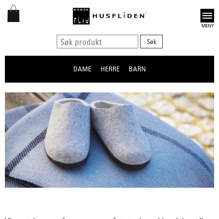
Open
DAME
HERRE
BARN