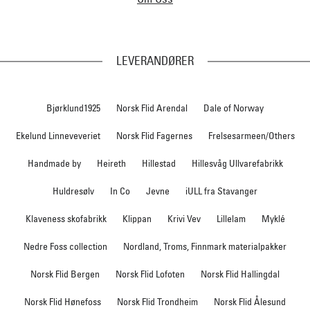
LEVERANDØRER
Bjørklund1925
Norsk Flid Arendal
Dale of Norway
Ekelund Linneveveriet
Norsk Flid Fagernes
Frelsesarmeen/Others
Handmade by
Heireth
Hillestad
Hillesvåg Ullvarefabrikk
Huldresølv
In Co
Jevne
iULL fra Stavanger
Klaveness skofabrikk
Klippan
Krivi Vev
Lillelam
Myklé
Nedre Foss collection
Nordland, Troms, Finnmark materialpakker
Norsk Flid Bergen
Norsk Flid Lofoten
Norsk Flid Hallingdal
Norsk Flid Hønefoss
Norsk Flid Trondheim
Norsk Flid Ålesund