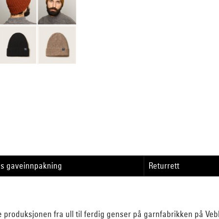
is gaveinnpakning
Returrett
e produksjonen fra ull til ferdig genser på garnfabrikken på Ve