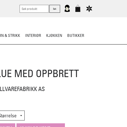
N & STRIKK
INTERIØR
KJØKKEN
BUTIKKER
RTØY
BARN
VASK & STELL
LUE MED OPPBRETT
LLVAREFABRIKK AS