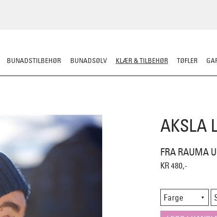
BUNADSTILBEHØR
BUNADSØLV
KLÆR & TILBEHØR
TØFLER
GAR
ERULL
TØFLER
LUE/VOTTER/SKJERF
JAKKE/YTTERPLAGG
ULLUNDE
AKSLA 
FRA RAUMA U
KR 480,-