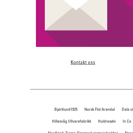
Kontakt oss
Bjørklund1925
Norsk Flid Arendal
Dale o
Hillesvåg Ullvarefabrikk
Huldresølv
In Co