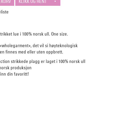
rikket lue i 100% norsk ull. One size.
 «wholegarment», det vil si høyteknologisk
n finnes med eller uten oppbrett.
ction strikkede plagg er laget i 100% norsk ull
norsk produksjon
inn din favoritt!