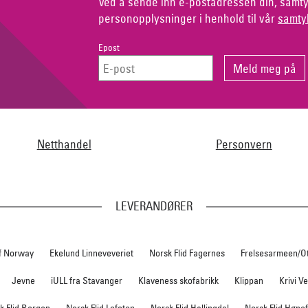
Ved å sende inn e-postadressen din, samty
personopplysninger i henhold til vår
samty
Epost
Netthandel
Personvern
LEVERANDØRER
f Norway
Ekelund Linneveveriet
Norsk Flid Fagernes
Frelsesarmeen/O
Jevne
iULL fra Stavanger
Klaveness skofabrikk
Klippan
Krivi V