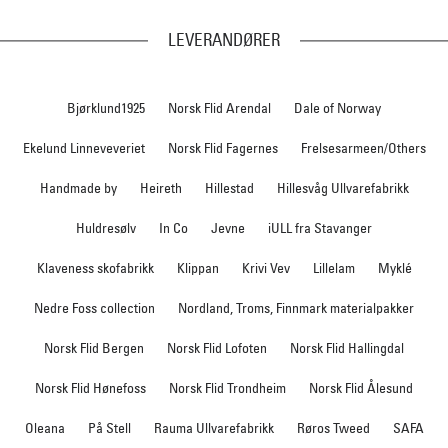
LEVERANDØRER
Bjørklund1925
Norsk Flid Arendal
Dale of Norway
Ekelund Linneveveriet
Norsk Flid Fagernes
Frelsesarmeen/Others
Handmade by
Heireth
Hillestad
Hillesvåg Ullvarefabrikk
Huldresølv
In Co
Jevne
iULL fra Stavanger
Klaveness skofabrikk
Klippan
Krivi Vev
Lillelam
Myklé
Nedre Foss collection
Nordland, Troms, Finnmark materialpakker
Norsk Flid Bergen
Norsk Flid Lofoten
Norsk Flid Hallingdal
Norsk Flid Hønefoss
Norsk Flid Trondheim
Norsk Flid Ålesund
Oleana
På Stell
Rauma Ullvarefabrikk
Røros Tweed
SAFA