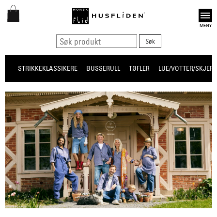
Open
STRIKKEKLASSIKERE
BUSSERULL
TØFLER
LUE/VOTTER/SKJERF