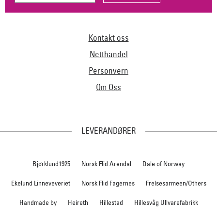
Kontakt oss
Netthandel
Personvern
Om Oss
LEVERANDØRER
Bjørklund1925
Norsk Flid Arendal
Dale of Norway
Ekelund Linneveveriet
Norsk Flid Fagernes
Frelsesarmeen/Others
Handmade by
Heireth
Hillestad
Hillesvåg Ullvarefabrikk