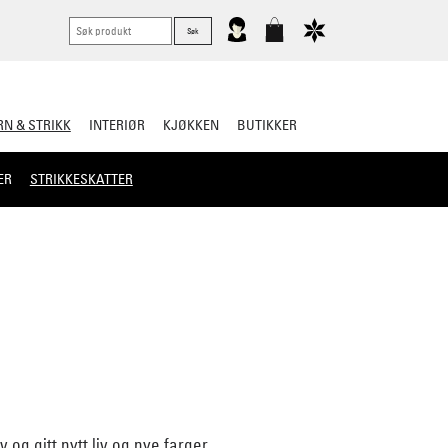
N & STRIKK
INTERIØR
KJØKKEN
BUTIKKER
ER
STRIKKESKATTER
 og gitt nytt liv og nye farger.