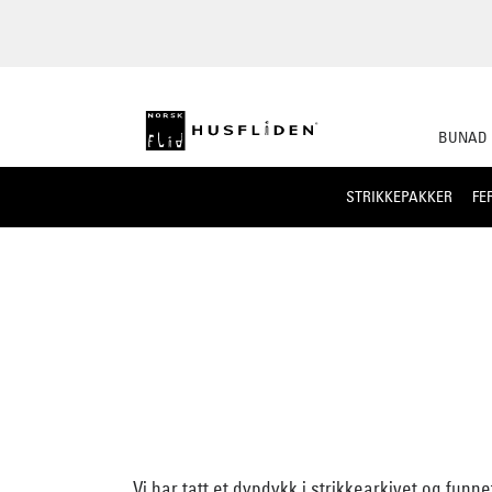
BUNAD
STRIKKEPAKKER
FE
Vi har tatt et dypdykk i strikkearkivet og funne