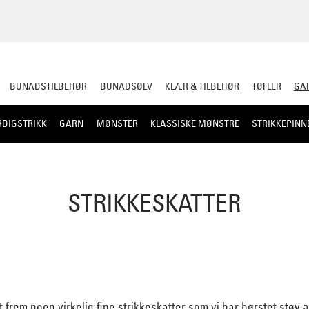
BUNADSTILBEHØR
BUNADSØLV
KLÆR & TILBEHØR
TØFLER
GAR
RDIGSTRIKK
GARN
MØNSTER
KLASSISKE MØNSTRE
STRIKKEPINN
STRIKKESKATTER
t frem noen virkelig fine strikkeskatter som vi har børstet støv av