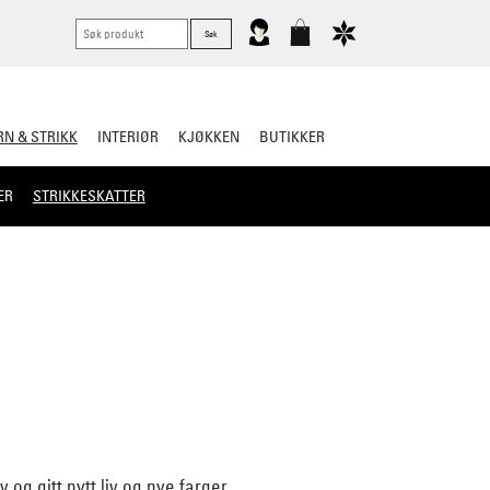
N & STRIKK
INTERIØR
KJØKKEN
BUTIKKER
ER
STRIKKESKATTER
 og gitt nytt liv og nye farger.