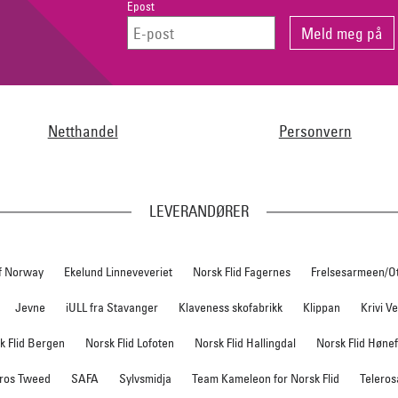
Epost
Netthandel
Personvern
LEVERANDØRER
f Norway
Ekelund Linneveveriet
Norsk Flid Fagernes
Frelsesarmeen/O
Jevne
iULL fra Stavanger
Klaveness skofabrikk
Klippan
Krivi V
k Flid Bergen
Norsk Flid Lofoten
Norsk Flid Hallingdal
Norsk Flid Høne
ros Tweed
SAFA
Sylvsmidja
Team Kameleon for Norsk Flid
Teleros