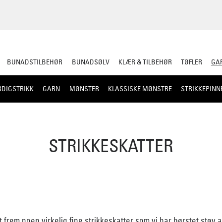
BUNADSTILBEHØR
BUNADSØLV
KLÆR & TILBEHØR
TØFLER
GAR
RDIGSTRIKK
GARN
MØNSTER
KLASSISKE MØNSTRE
STRIKKEPINN
STRIKKESKATTER
t frem noen virkelig fine strikkeskatter som vi har børstet støv av