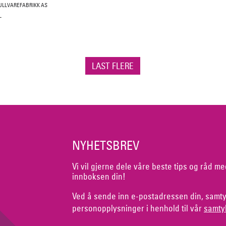
LLVAREFABRIKK AS
-
LAST FLERE
NYHETSBREV
Vi vil gjerne dele våre beste tips og råd me
innboksen din!
Ved å sende inn e-postadressen din, samty
personopplysninger i henhold til vår
samty