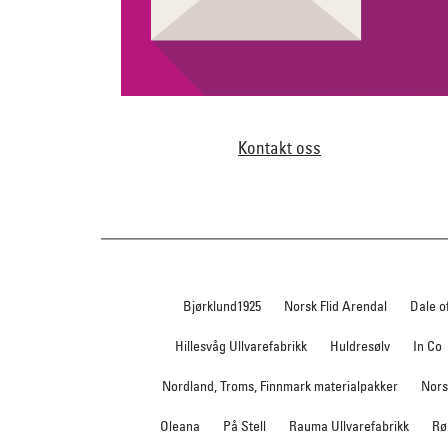
Kontakt oss
Bjørklund1925
Norsk Flid Arendal
Dale o
Hillesvåg Ullvarefabrikk
Huldresølv
In Co
Nordland, Troms, Finnmark materialpakker
Nors
Oleana
På Stell
Rauma Ullvarefabrikk
Rø