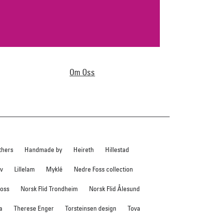
Om Oss
thers
Handmade by
Heireth
Hillestad
ev
Lillelam
Myklé
Nedre Foss collection
foss
Norsk Flid Trondheim
Norsk Flid Ålesund
a
Therese Enger
Torsteinsen design
Tova