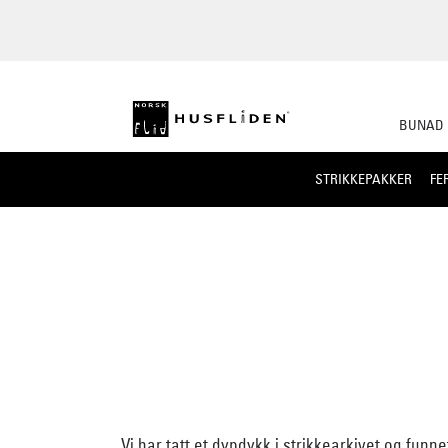
BUNAD
STRIKKEPAKKER
FE
Vi har tatt et dypdykk i strikkearkivet og funne