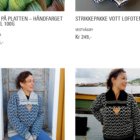
 PÅ PLATTEN – HÅNDFARGET
STRIKKEPAKKE VOTT LOFOTE
L 100G
VESTVÅGØY
A
Kr 249,-
,-