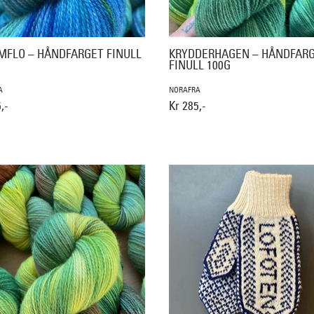
MFLO – HÅNDFARGET FINULL
KRYDDERHAGEN – HÅNDFAR
FINULL 100G
A
NORAFRA
,-
Kr 285,-