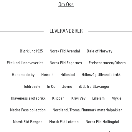
Om Oss
LEVERANDØRER
Bjørklund1925
Norsk Flid Arendal
Dale of Norway
Ekelund Linneveveriet
Norsk Flid Fagernes
Frelsesarmeen/Others
Handmade by
Heireth
Hillestad
Hillesvåg Ullvarefabrikk
Huldresølv
In Co
Jevne
iULL fra Stavanger
Klaveness skofabrikk
Klippan
Krivi Vev
Lillelam
Myklé
Nedre Foss collection
Nordland, Troms, Finnmark materialpakker
Norsk Flid Bergen
Norsk Flid Lofoten
Norsk Flid Hallingdal