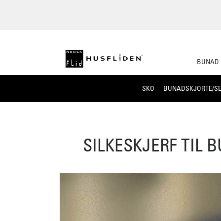
BUNAD
SKO
BUNADSKJORTE/SE
SILKESKJERF TIL 