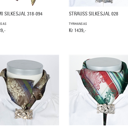
I SILKESJAL 318-094
STRAUSS SILKESJAL 028
S AS
TYRIHANS AS
9,-
Kr 1439,-