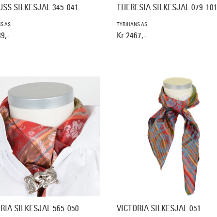
SS SILKESJAL 345-041
THERESIA SILKESJAL 079-10
S AS
TYRIHANS AS
9,-
Kr 2467,-
RIA SILKESJAL 565-050
VICTORIA SILKESJAL 051