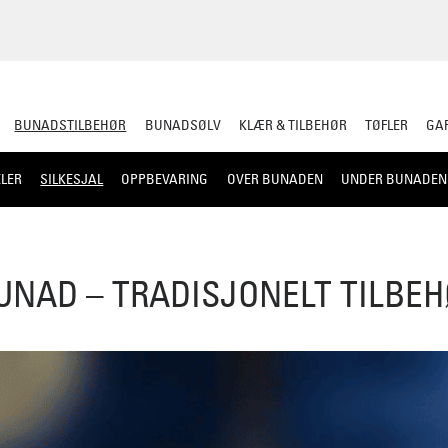
BUNADSTILBEHØR
BUNADSØLV
KLÆR & TILBEHØR
TØFLER
GAR
LER
SILKESJAL
OPPBEVARING
OVER BUNADEN
UNDER BUNADEN
BUNAD – TRADISJONELT TILBEH