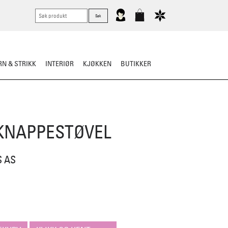
N & STRIKK
INTERIØR
KJØKKEN
BUTIKKER
KNIVER
VASK & STELL
KNAPPESTØVEL
S AS