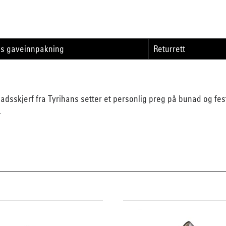
is gaveinnpakning
Returrett
unadsskjerf fra Tyrihans setter et personlig preg på bunad og fes
.