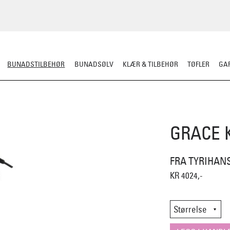
BUNADSTILBEHØR
BUNADSØLV
KLÆR & TILBEHØR
TØFLER
GAR
LER
SILKESJAL
OPPBEVARING
OVER BUNADEN
UNDER BUNADEN
GRACE 
FRA TYRIHAN
KR 4024,-