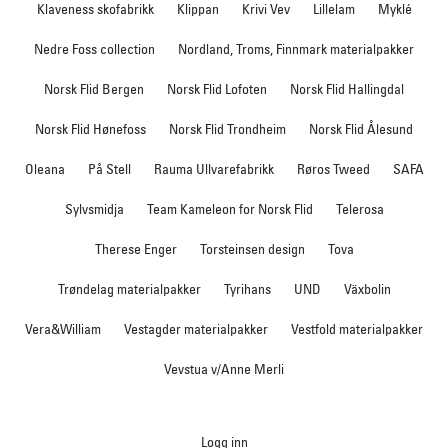
Klaveness skofabrikk
Klippan
Krivi Vev
Lillelam
Myklé
Nedre Foss collection
Nordland, Troms, Finnmark materialpakker
Norsk Flid Bergen
Norsk Flid Lofoten
Norsk Flid Hallingdal
Norsk Flid Hønefoss
Norsk Flid Trondheim
Norsk Flid Ålesund
Oleana
På Stell
Rauma Ullvarefabrikk
Røros Tweed
SAFA
Sylvsmidja
Team Kameleon for Norsk Flid
Telerosa
Therese Enger
Torsteinsen design
Tova
Trøndelag materialpakker
Tyrihans
UND
Växbolin
Vera&William
Vestagder materialpakker
Vestfold materialpakker
Vevstua v/Anne Merli
Logg inn