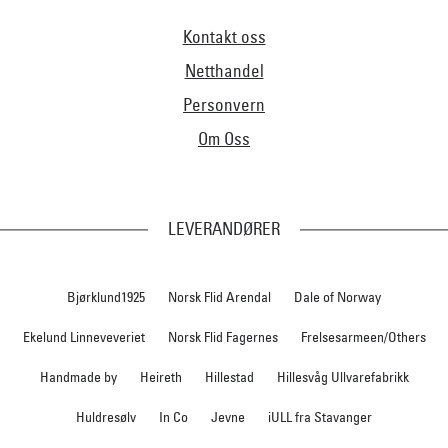
Kontakt oss
Netthandel
Personvern
Om Oss
LEVERANDØRER
Bjørklund1925
Norsk Flid Arendal
Dale of Norway
Ekelund Linneveveriet
Norsk Flid Fagernes
Frelsesarmeen/Others
Handmade by
Heireth
Hillestad
Hillesvåg Ullvarefabrikk
Huldresølv
In Co
Jevne
iULL fra Stavanger