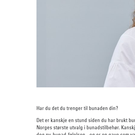
Har du det du trenger til bunaden din?
Det er kanskje en stund siden du har brukt bun
Norges største utvalg i bunadstilbehør. Kanskj
deg ny-bunad-følelsen - og er en gave som va