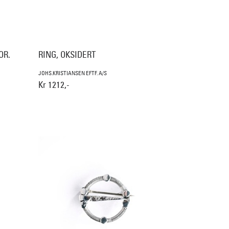
OR.
RING, OKSIDERT
JOHS.KRISTIANSEN EFTF. A/S
Kr 1212,-