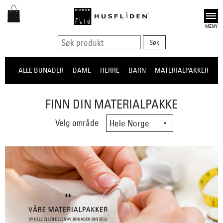
Open
ALLE BUNADER
DAME
HERRE
BARN
MATERIALPAKKER
O
FINN DIN MATERIALPAKKE
Velg område
Velg område